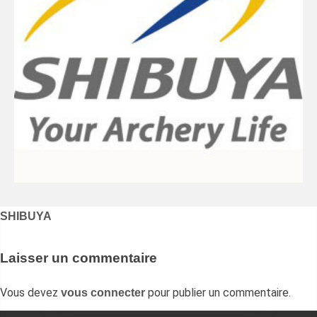
Navigation
SHIBUYA
de
l’article
Laisser un commentaire
Vous devez
pour publier un commentaire.
vous connecter