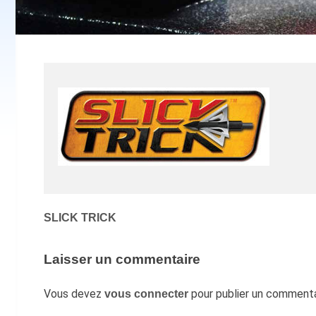
Navigation
SLICK TRICK
de
l’article
Laisser un commentaire
Vous devez
pour publier un commenta
vous connecter