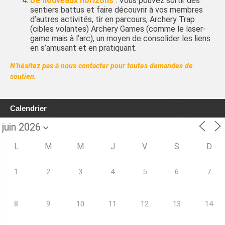
De nouveaux horizons
: Vous pouvez sortir des
sentiers battus et faire découvrir à vos membres
d’autres activités, tir en parcours, Archery Trap
(cibles volantes) Archery Games (comme le laser-
game mais à l’arc), un moyen de consolider les liens
en s’amusant et en pratiquant.
N’hésitez pas à nous contacter pour toutes demandes de
soutien.
Calendrier
L
M
M
J
V
S
D
1
2
3
4
5
6
7
8
9
10
11
12
13
14