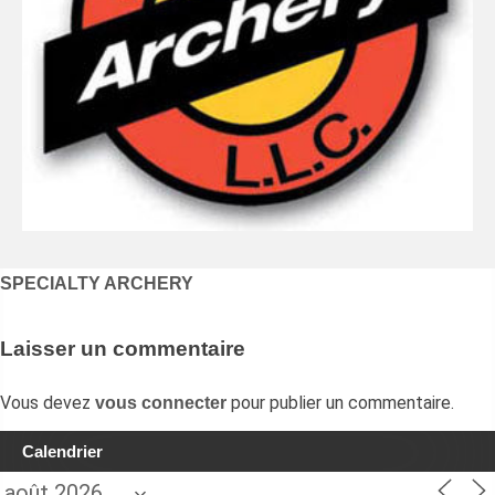
Navigation
SPECIALTY ARCHERY
de
l’article
Laisser un commentaire
Vous devez
pour publier un commentaire.
vous connecter
Calendrier